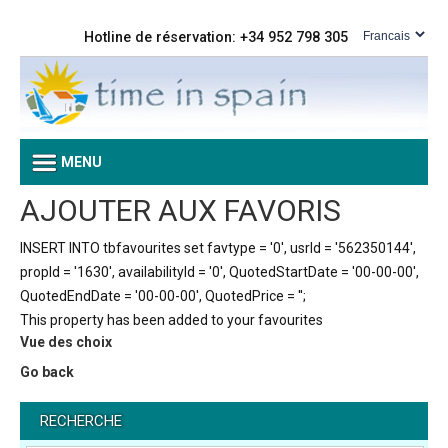
Hotline de réservation: +34 952 798 305
MENU
AJOUTER AUX FAVORIS
INSERT INTO tbfavourites set favtype = '0', usrId = '562350144',
propId = '1630', availabilityId = '0', QuotedStartDate = '00-00-00',
QuotedEndDate = '00-00-00', QuotedPrice = '';
This property has been added to your favourites
Vue des choix
Go back
RECHERCHE