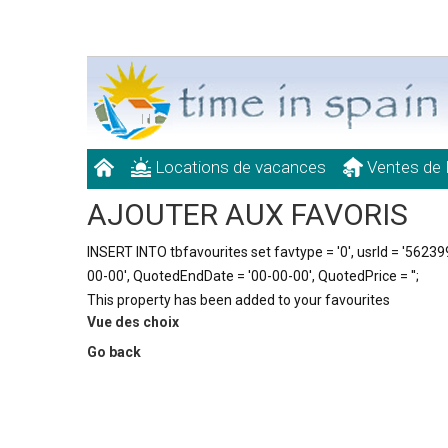
Locations de vacances
Ventes de 
AJOUTER AUX FAVORIS
INSERT INTO tbfavourites set favtype = '0', usrId = '5623999
00-00', QuotedEndDate = '00-00-00', QuotedPrice = '';
This property has been added to your favourites
Vue des choix
Go back