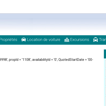
Propriétés
Location de voiture
Excursions
Tran
98', propId = '1108', availabilityId = '0', QuotedStartDate = '00-