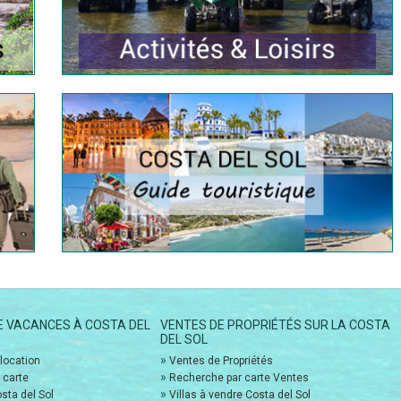
E VACANCES À COSTA DEL
VENTES DE PROPRIÉTÉS SUR LA COSTA
DEL SOL
»
location
Ventes de Propriétés
»
 carte
Recherche par carte Ventes
»
osta del Sol
Villas à vendre Costa del Sol