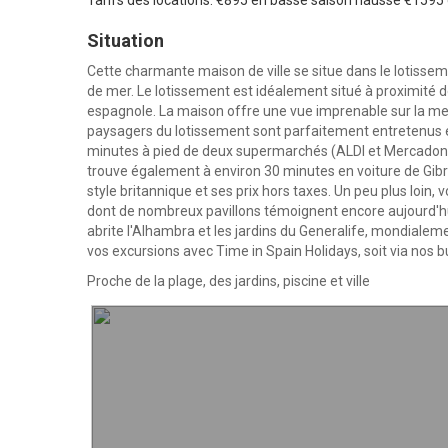
Tarifs des locations: €895 en basse saison hausse €159
Situation
Cette charmante maison de ville se situe dans le lotissem
de mer. Le lotissement est idéalement situé à proximité 
espagnole. La maison offre une vue imprenable sur la mer 
paysagers du lotissement sont parfaitement entretenus e
minutes à pied de deux supermarchés (ALDI et Mercadona),
trouve également à environ 30 minutes en voiture de Gibra
style britannique et ses prix hors taxes. Un peu plus loin, 
dont de nombreux pavillons témoignent encore aujourd'hui 
abrite l'Alhambra et les jardins du Generalife, mondialem
vos excursions avec Time in Spain Holidays, soit via nos b
Proche de la plage, des jardins, piscine et ville