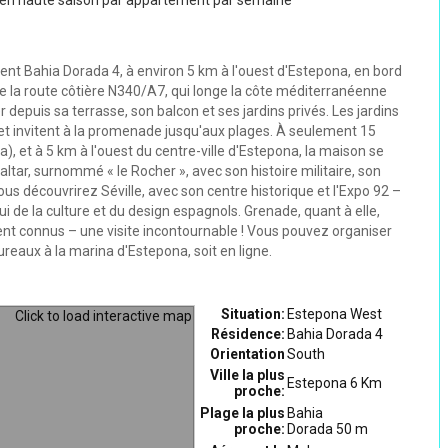
5 en haute saison par appartement par semaine
ent Bahia Dorada 4, à environ 5 km à l'ouest d'Estepona, en bord
de la route côtière N340/A7, qui longe la côte méditerranéenne
depuis sa terrasse, son balcon et ses jardins privés. Les jardins
t invitent à la promenade jusqu'aux plages. À seulement 15
 et à 5 km à l'ouest du centre-ville d'Estepona, la maison se
ltar, surnommé « le Rocher », avec son histoire militaire, son
vous découvrirez Séville, avec son centre historique et l'Expo 92 –
de la culture et du design espagnols. Grenade, quant à elle,
ent connus – une visite incontournable ! Vous pouvez organiser
ureaux à la marina d'Estepona, soit en ligne.
Situation:
Estepona West
Résidence:
Bahia Dorada 4
Orientation
South
Ville la plus
Estepona 6 Km
proche:
Plage la plus
Bahia
proche:
Dorada 50 m