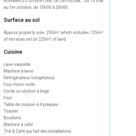
HORAIRES D'OUVERTURE DE LA PISCINE : Du 15 mai
au 1er octobre, de 10h00 à 20h00
Surface au sol
Approx property size: 250m² which includes 125m²
of terraces set on 220m² of land
Cuisine
Lave-vaisselle
Machine à laver
Réfrigérateur/congélateur
Four micro-onde
Corde ou séchoir à linge
Four
Table de cuisson à 4 plaques
Toaster
Bouilloire
Machine à café
Thé & Café qui fait des installations