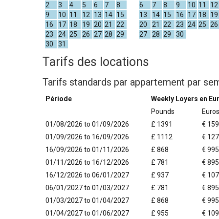
2
3
4
5
6
7
8
6
7
8
9
10
11
12
9
10
11
12
13
14
15
13
14
15
16
17
18
19
16
17
18
19
20
21
22
20
21
22
23
24
25
26
23
24
25
26
27
28
29
27
28
29
30
30
31
Tarifs des locations
Tarifs standards par appartement par se
Période
Weekly Loyers en Eu
Pounds
Euro
01/08/2026 to 01/09/2026
£ 1391
€ 15
01/09/2026 to 16/09/2026
£ 1112
€ 12
16/09/2026 to 01/11/2026
£ 868
€ 995
01/11/2026 to 16/12/2026
£ 781
€ 895
16/12/2026 to 06/01/2027
£ 937
€ 10
06/01/2027 to 01/03/2027
£ 781
€ 895
01/03/2027 to 01/04/2027
£ 868
€ 995
01/04/2027 to 01/06/2027
£ 955
€ 10