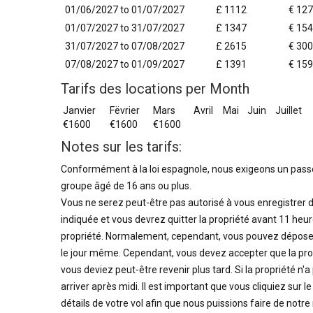
01/06/2027 to 01/07/2027
£ 1112
€ 12
01/07/2027 to 31/07/2027
£ 1347
€ 15
31/07/2027 to 07/08/2027
£ 2615
€ 30
07/08/2027 to 01/09/2027
£ 1391
€ 15
Tarifs des locations per Month
Janvier
Fëvrier
Mars
Avril
Mai
Juin
Juillet
€1600
€1600
€1600
Notes sur les tarifs:
Conformément à la loi espagnole, nous exigeons un passe
groupe âgé de 16 ans ou plus.
Vous ne serez peut-être pas autorisé à vous enregistrer da
indiquée et vous devrez quitter la propriété avant 11 heur
propriété. Normalement, cependant, vous pouvez dépose
le jour même. Cependant, vous devez accepter que la pro
vous deviez peut-être revenir plus tard. Si la propriét
arriver après midi. Il est important que vous cliquiez sur 
détails de votre vol afin que nous puissions faire de notre