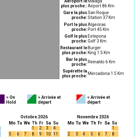
Aéroport le
Malaga
plus proche::
Airport 86 Km
Gare la plus
San Roque
proche:
Station 37 Km
Port le plus
Algeciras
proche:
Port 45 Km
Golf le plus
Estepona
proche:
Golf 3 Km
Restaurant le
Burger
plus proche:
King 1.5 Km
Bar le plus
Reinaldo 6 Km
proche:
Supérette la
Mercadona 1.5 Km
plus proche:
= On
= Arrivée et
= Arrivée et
Hold
départ
départ
Octobre 2026
Novembre 2026
Mo
Tu
We
Th
Fr
Sa
Su
Mo
Tu
We
Th
Fr
Sa
Su
1
2
3
4
1
5
6
7
8
9
10
11
2
3
4
5
6
7
8