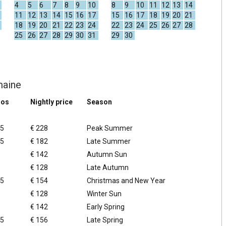
4
5
6
7
8
9
10
8
9
10
11
12
13
14
11
12
13
14
15
16
17
15
16
17
18
19
20
21
18
19
20
21
22
23
24
22
23
24
25
26
27
28
25
26
27
28
29
30
31
29
30
maine
ros
Nightly price
Season
s
95
€ 228
Peak Summer
75
€ 182
Late Summer
€ 142
Autumn Sun
€ 128
Late Autumn
75
€ 154
Christmas and New Year
€ 128
Winter Sun
€ 142
Early Spring
95
€ 156
Late Spring