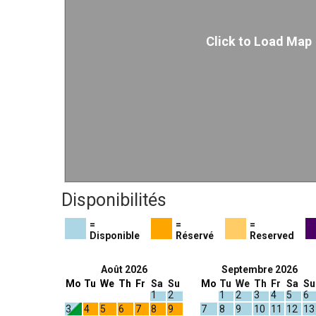
Click to Load Map
Disponibilités
=
=
=
Disponible
Réservé
Reserved
Août 2026
Septembre 2026
Mo
Tu
We
Th
Fr
Sa
Su
Mo
Tu
We
Th
Fr
Sa
Su
1
2
1
2
3
4
5
6
3
4
5
6
7
8
9
7
8
9
10
11
12
13