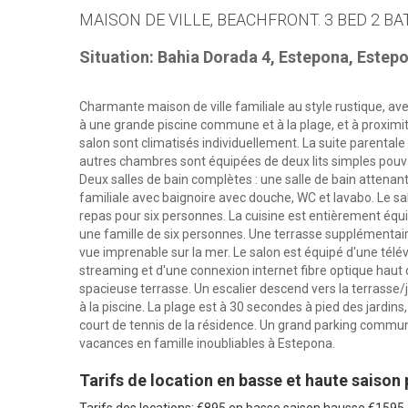
MAISON DE VILLE, BEACHFRONT. 3 BED 2 BA
Situation: Bahia Dorada 4, Estepona, Estep
Charmante maison de ville familiale au style rustique, avec
à une grande piscine commune et à la plage, et à proximit
salon sont climatisés individuellement. La suite parentale
autres chambres sont équipées de deux lits simples pouva
Deux salles de bain complètes : une salle de bain attenant
familiale avec baignoire avec douche, WC et lavabo. Le sa
repas pour six personnes. La cuisine est entièrement équ
une famille de six personnes. Une terrasse supplémentai
vue imprenable sur la mer. Le salon est équipé d'une télé
streaming et d'une connexion internet fibre optique haut d
spacieuse terrasse. Un escalier descend vers la terrasse/
à la piscine. La plage est à 30 secondes à pied des jardi
court de tennis de la résidence. Un grand parking commun 
vacances en famille inoubliables à Estepona.
Tarifs de location en basse et haute saison