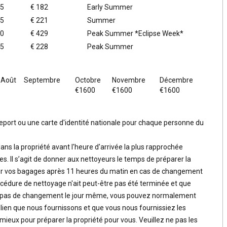
75
€ 182
Early Summer
45
€ 221
Summer
00
€ 429
Peak Summer *Eclipse Week*
95
€ 228
Peak Summer
Août
Septembre
Octobre
Novembre
Décembre
€1600
€1600
€1600
port ou une carte d'identité nationale pour chaque personne du
ns la propriété avant l'heure d'arrivée la plus rapprochée
es. Il s’agit de donner aux nettoyeurs le temps de préparer la
r vos bagages après 11 heures du matin en cas de changement
cédure de nettoyage n'ait peut-être pas été terminée et que
é n'a pas de changement le jour même, vous pouvez normalement
le lien que nous fournissons et que vous nous fournissiez les
 mieux pour préparer la propriété pour vous. Veuillez ne pas les