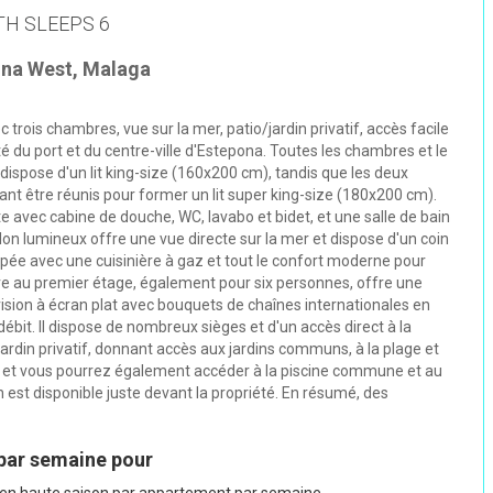
TH SLEEPS 6
ona West, Malaga
 trois chambres, vue sur la mer, patio/jardin privatif, accès facile
é du port et du centre-ville d'Estepona. Toutes les chambres et le
 dispose d'un lit king-size (160x200 cm), tandis que les deux
nt être réunis pour former un lit super king-size (180x200 cm).
e avec cabine de douche, WC, lavabo et bidet, et une salle de bain
lon lumineux offre une vue directe sur la mer et dispose d'un coin
ipée avec une cuisinière à gaz et tout le confort moderne pour
re au premier étage, également pour six personnes, offre une
vision à écran plat avec bouquets de chaînes internationales en
ébit. Il dispose de nombreux sièges et d'un accès direct à la
jardin privatif, donnant accès aux jardins communs, à la plage et
ns, et vous pourrez également accéder à la piscine commune et au
est disponible juste devant la propriété. En résumé, des
 par semaine pour