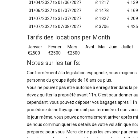
01/04/2027 to 01/06/2027
£ 1217
€ 13
01/06/2027 to 01/07/2027
£ 1478
€ 16
01/07/2027 to 31/07/2027
£ 1827
€ 20
31/07/2027 to 07/08/2027
£ 3706
€ 42
Tarifs des locations per Month
Janvier
Fëvrier
Mars
Avril
Mai
Juin
Juillet
€2500
€2500
€2500
Notes sur les tarifs:
Conformément à la législation espagnole, nous exigeons 
personne du groupe âgée de 16 ans ou plus.
Vous ne pouvez pas être autorisé à enregistrer dans la pr
devez quitter la propriété avant 11h. C'est pour donner 
cependant, vous pouvez déposer vos bagages après 11h l
procédure de nettoyage ne soit pas terminée et que vous d
le jour même, vous pouvez normalement arriver après midi.
de nous communiquer les détails de votre vol afin que nou
préparée pour vous. Merci de ne pas les envoyer par email 