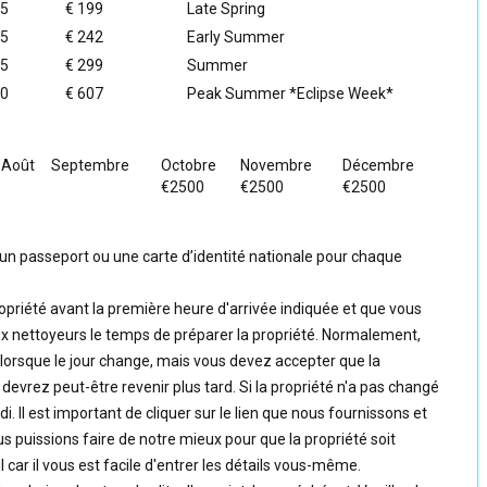
95
€ 199
Late Spring
95
€ 242
Early Summer
95
€ 299
Summer
50
€ 607
Peak Summer *Eclipse Week*
Août
Septembre
Octobre
Novembre
Décembre
€2500
€2500
€2500
un passeport ou une carte d’identité nationale pour chaque
opriété avant la première heure d'arrivée indiquée et que vous
aux nettoyeurs le temps de préparer la propriété. Normalement,
orsque le jour change, mais vous devez accepter que la
evrez peut-être revenir plus tard. Si la propriété n'a pas changé
 Il est important de cliquer sur le lien que nous fournissons et
s puissions faire de notre mieux pour que la propriété soit
car il vous est facile d'entrer les détails vous-même.