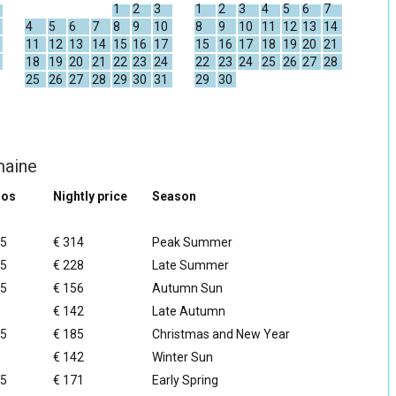
1
2
3
1
2
3
4
5
6
7
4
5
6
7
8
9
10
8
9
10
11
12
13
14
11
12
13
14
15
16
17
15
16
17
18
19
20
21
18
19
20
21
22
23
24
22
23
24
25
26
27
28
25
26
27
28
29
30
31
29
30
maine
ros
Nightly price
Season
s
95
€ 314
Peak Summer
95
€ 228
Late Summer
95
€ 156
Autumn Sun
€ 142
Late Autumn
95
€ 185
Christmas and New Year
€ 142
Winter Sun
95
€ 171
Early Spring