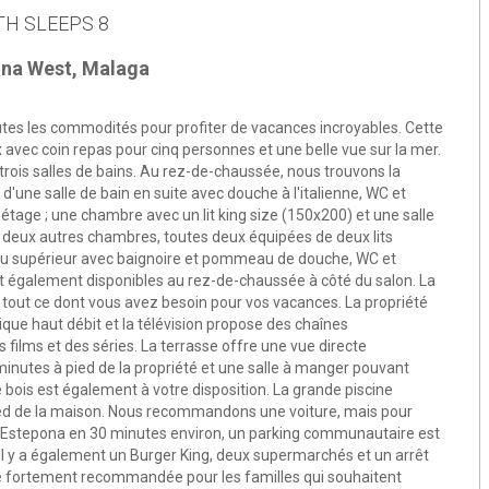
TH SLEEPS 8
ona West, Malaga
outes les commodités pour profiter de vacances incroyables. Cette
 avec coin repas pour cinq personnes et une belle vue sur la mer.
rois salles de bains. Au rez-de-chaussée, nous trouvons la
d'une salle de bain en suite avec douche à l'italienne, WC et
étage ; une chambre avec un lit king size (150x200) et une salle
et deux autres chambres, toutes deux équipées de deux lits
iveau supérieur avec baignoire et pommeau de douche, WC et
nt également disponibles au rez-de-chaussée à côté du salon. La
 tout ce dont vous avez besoin pour vos vacances. La propriété
que haut débit et la télévision propose des chaînes
 films et des séries. La terrasse offre une vue directe
 minutes à pied de la propriété et une salle à manger pouvant
 bois est également à votre disposition. La grande piscine
ed de la maison. Nous recommandons une voiture, mais pour
 d'Estepona en 30 minutes environ, un parking communautaire est
 il y a également un Burger King, deux supermarchés et un arrêt
é fortement recommandée pour les familles qui souhaitent