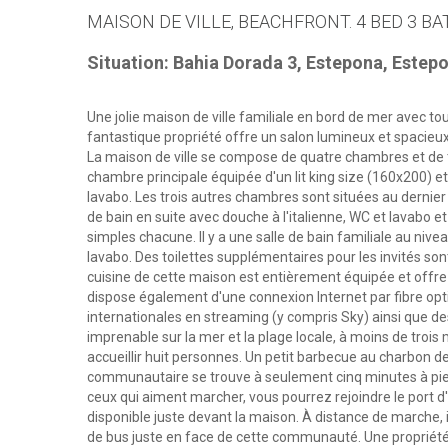
MAISON DE VILLE, BEACHFRONT. 4 BED 3 BA
Situation: Bahia Dorada 3, Estepona, Estep
Une jolie maison de ville familiale en bord de mer avec t
fantastique propriété offre un salon lumineux et spacieux
La maison de ville se compose de quatre chambres et de t
chambre principale équipée d'un lit king size (160x200) et 
lavabo. Les trois autres chambres sont situées au dernier 
de bain en suite avec douche à l'italienne, WC et lavabo 
simples chacune. Il y a une salle de bain familiale au n
lavabo. Des toilettes supplémentaires pour les invités so
cuisine de cette maison est entièrement équipée et offre
dispose également d'une connexion Internet par fibre opti
internationales en streaming (y compris Sky) ainsi que des
imprenable sur la mer et la plage locale, à moins de trois
accueillir huit personnes. Un petit barbecue au charbon de
communautaire se trouve à seulement cinq minutes à pi
ceux qui aiment marcher, vous pourrez rejoindre le port
disponible juste devant la maison. À distance de marche,
de bus juste en face de cette communauté. Une propriét