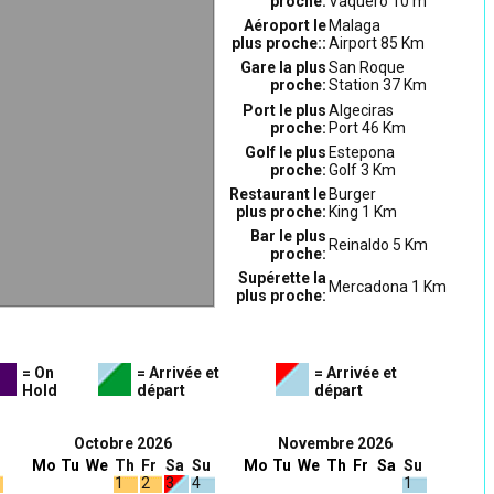
proche:
Vaquero 10 m
Aéroport le
Malaga
plus proche::
Airport 85 Km
Gare la plus
San Roque
proche:
Station 37 Km
Port le plus
Algeciras
proche:
Port 46 Km
Golf le plus
Estepona
proche:
Golf 3 Km
Restaurant le
Burger
plus proche:
King 1 Km
Bar le plus
Reinaldo 5 Km
proche:
Supérette la
Mercadona 1 Km
plus proche:
= On
= Arrivée et
= Arrivée et
Hold
départ
départ
Octobre 2026
Novembre 2026
Mo
Tu
We
Th
Fr
Sa
Su
Mo
Tu
We
Th
Fr
Sa
Su
1
2
3
4
1