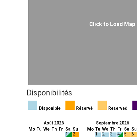
Click to Load Map
Disponibilités
=
=
=
Disponible
Réservé
Reserved
Août 2026
Septembre 2026
Mo
Tu
We
Th
Fr
Sa
Su
Mo
Tu
We
Th
Fr
Sa
Su
1
2
1
2
3
4
5
6