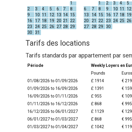
1
1
2
3
4
5
2
3
4
5
6
7
8
6
7
8
9
10
11
12
9
10
11
12
13
14
15
13
14
15
16
17
18
19
16
17
18
19
20
21
22
20
21
22
23
24
25
26
23
24
25
26
27
28
29
27
28
29
30
30
31
Tarifs des locations
Tarifs standards par appartement par se
Période
Weekly Loyers en Eu
Pounds
Euro
01/08/2026 to 01/09/2026
£ 1914
€ 21
01/09/2026 to 16/09/2026
£ 1391
€ 15
16/09/2026 to 01/11/2026
£ 955
€ 10
01/11/2026 to 16/12/2026
£ 868
€ 995
16/12/2026 to 06/01/2027
£ 1129
€ 12
06/01/2027 to 01/03/2027
£ 868
€ 995
01/03/2027 to 01/04/2027
£ 1042
€ 11