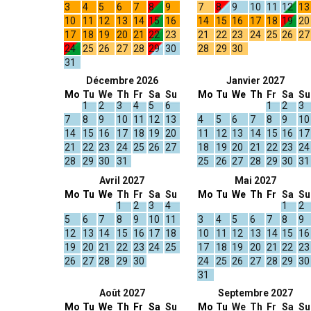
3
4
5
6
7
8
9
7
8
9
10
11
12
13
10
11
12
13
14
15
16
14
15
16
17
18
19
20
17
18
19
20
21
22
23
21
22
23
24
25
26
27
24
25
26
27
28
29
30
28
29
30
31
Décembre 2026
Janvier 2027
Mo
Tu
We
Th
Fr
Sa
Su
Mo
Tu
We
Th
Fr
Sa
Su
1
2
3
4
5
6
1
2
3
7
8
9
10
11
12
13
4
5
6
7
8
9
10
14
15
16
17
18
19
20
11
12
13
14
15
16
17
21
22
23
24
25
26
27
18
19
20
21
22
23
24
28
29
30
31
25
26
27
28
29
30
31
Avril 2027
Mai 2027
Mo
Tu
We
Th
Fr
Sa
Su
Mo
Tu
We
Th
Fr
Sa
Su
1
2
3
4
1
2
5
6
7
8
9
10
11
3
4
5
6
7
8
9
12
13
14
15
16
17
18
10
11
12
13
14
15
16
19
20
21
22
23
24
25
17
18
19
20
21
22
23
26
27
28
29
30
24
25
26
27
28
29
30
31
Août 2027
Septembre 2027
Mo
Tu
We
Th
Fr
Sa
Su
Mo
Tu
We
Th
Fr
Sa
Su