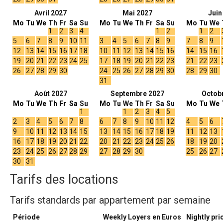
Avril 2027
Mai 2027
Juin
Mo
Tu
We
Th
Fr
Sa
Su
Mo
Tu
We
Th
Fr
Sa
Su
Mo
Tu
We
1
2
3
4
1
2
1
2
5
6
7
8
9
10
11
3
4
5
6
7
8
9
7
8
9
12
13
14
15
16
17
18
10
11
12
13
14
15
16
14
15
16
19
20
21
22
23
24
25
17
18
19
20
21
22
23
21
22
23
26
27
28
29
30
24
25
26
27
28
29
30
28
29
30
31
Août 2027
Septembre 2027
Octob
Mo
Tu
We
Th
Fr
Sa
Su
Mo
Tu
We
Th
Fr
Sa
Su
Mo
Tu
We
1
1
2
3
4
5
2
3
4
5
6
7
8
6
7
8
9
10
11
12
4
5
6
9
10
11
12
13
14
15
13
14
15
16
17
18
19
11
12
13
16
17
18
19
20
21
22
20
21
22
23
24
25
26
18
19
20
23
24
25
26
27
28
29
27
28
29
30
25
26
27
30
31
Tarifs des locations
Tarifs standards par appartement par semaine
Période
Weekly Loyers en Euros
Nightly pri