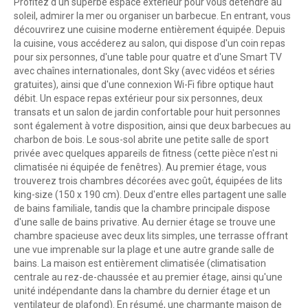
Profitez d'un superbe espace extérieur pour vous détendre au
soleil, admirer la mer ou organiser un barbecue. En entrant, vous
découvrirez une cuisine moderne entièrement équipée. Depuis
la cuisine, vous accéderez au salon, qui dispose d'un coin repas
pour six personnes, d'une table pour quatre et d'une Smart TV
avec chaînes internationales, dont Sky (avec vidéos et séries
gratuites), ainsi que d'une connexion Wi-Fi fibre optique haut
débit. Un espace repas extérieur pour six personnes, deux
transats et un salon de jardin confortable pour huit personnes
sont également à votre disposition, ainsi que deux barbecues au
charbon de bois. Le sous-sol abrite une petite salle de sport
privée avec quelques appareils de fitness (cette pièce n'est ni
climatisée ni équipée de fenêtres). Au premier étage, vous
trouverez trois chambres décorées avec goût, équipées de lits
king-size (150 x 190 cm). Deux d'entre elles partagent une salle
de bains familiale, tandis que la chambre principale dispose
d'une salle de bains privative. Au dernier étage se trouve une
chambre spacieuse avec deux lits simples, une terrasse offrant
une vue imprenable sur la plage et une autre grande salle de
bains. La maison est entièrement climatisée (climatisation
centrale au rez-de-chaussée et au premier étage, ainsi qu'une
unité indépendante dans la chambre du dernier étage et un
ventilateur de plafond). En résumé, une charmante maison de