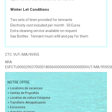
Winter Let Conditions
Two sets of linen provided for tennants
Electricity cost included per month : 50 Euros
Extra cleaning service available on request
Gas Bottles : Tennant must refill and pay for them
CTC:
VUT-/MA/95955
NRA:
ESFCTU0000290370000180060000000000000000VUT/MA/95955
NOTRE OFFRE
»
Locations de vacances
»
Ventes de Propriétés
»
Location de voiture Estepona
»
Transferts Aéroportuaires
»
Excursions
»