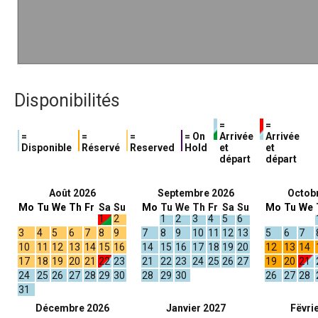
Disponibilités
=
=
=
=
=
= On
Arrivée
Arrivée
Disponible
Réservé
Reserved
Hold
et
et
départ
départ
Août 2026
Septembre 2026
Octob
Mo
Tu
We
Th
Fr
Sa
Su
Mo
Tu
We
Th
Fr
Sa
Su
Mo
Tu
We
1
2
1
2
3
4
5
6
3
4
5
6
7
8
9
7
8
9
10
11
12
13
5
6
7
10
11
12
13
14
15
16
14
15
16
17
18
19
20
12
13
14
17
18
19
20
21
22
23
21
22
23
24
25
26
27
19
20
21
24
25
26
27
28
29
30
28
29
30
26
27
28
31
Décembre 2026
Janvier 2027
Fëvri