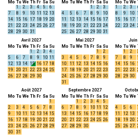
Mo
Tu
We
Th
Fr
Sa
Su
Mo
Tu
We
Th
Fr
Sa
Su
Mo
Tu
We
1
2
3
4
5
6
1
2
3
1
2
3
7
8
9
10
11
12
13
4
5
6
7
8
9
10
8
9
10
14
15
16
17
18
19
20
11
12
13
14
15
16
17
15
16
17
21
22
23
24
25
26
27
18
19
20
21
22
23
24
22
23
24
28
29
30
31
25
26
27
28
29
30
31
Avril 2027
Mai 2027
Juin
Mo
Tu
We
Th
Fr
Sa
Su
Mo
Tu
We
Th
Fr
Sa
Su
Mo
Tu
We
1
2
3
4
1
2
1
2
5
6
7
8
9
10
11
3
4
5
6
7
8
9
7
8
9
12
13
14
15
16
17
18
10
11
12
13
14
15
16
14
15
16
19
20
21
22
23
24
25
17
18
19
20
21
22
23
21
22
23
26
27
28
29
30
24
25
26
27
28
29
30
28
29
30
31
Août 2027
Septembre 2027
Octob
Mo
Tu
We
Th
Fr
Sa
Su
Mo
Tu
We
Th
Fr
Sa
Su
Mo
Tu
We
1
1
2
3
4
5
2
3
4
5
6
7
8
6
7
8
9
10
11
12
4
5
6
9
10
11
12
13
14
15
13
14
15
16
17
18
19
11
12
13
16
17
18
19
20
21
22
20
21
22
23
24
25
26
18
19
20
23
24
25
26
27
28
29
27
28
29
30
25
26
27
30
31