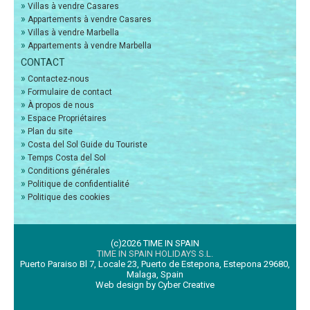
»
Villas à vendre Casares
»
Appartements à vendre Casares
»
Villas à vendre Marbella
»
Appartements à vendre Marbella
CONTACT
»
Contactez-nous
»
Formulaire de contact
»
À propos de nous
»
Espace Propriétaires
»
Plan du site
»
Costa del Sol Guide du Touriste
»
Temps Costa del Sol
»
Conditions générales
»
Politique de confidentialité
»
Politique des cookies
(c)2026 TIME IN SPAIN
TIME IN SPAIN HOLIDAYS S.L.
Puerto Paraiso Bl 7, Locale 23, Puerto de Estepona, Estepona 29680,
Malaga, Spain
Web design by Cyber Creative