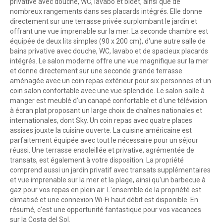
privative avec douche, WC, lavabo et bidet, ainsi que de
nombreux rangements dans ses placards intégrés. Elle donne
directement sur une terrasse privée surplombant le jardin et
offrant une vue imprenable sur la mer. La seconde chambre est
équipée de deux lits simples (90 x 200 cm), d'une autre salle de
bains privative avec douche, WC, lavabo et de spacieux placards
intégrés. Le salon moderne offre une vue magnifique sur la mer
et donne directement sur une seconde grande terrasse
aménagée avec un coin repas extérieur pour six personnes et un
coin salon confortable avec une vue splendide. Le salon-salle à
manger est meublé d'un canapé confortable et d'une télévision
à écran plat proposant un large choix de chaînes nationales et
internationales, dont Sky. Un coin repas avec quatre places
assises jouxte la cuisine ouverte. La cuisine américaine est
parfaitement équipée avec tout le nécessaire pour un séjour
réussi. Une terrasse ensoleillée et privative, agrémentée de
transats, est également à votre disposition. La propriété
comprend aussi un jardin privatif avec transats supplémentaires
et vue imprenable sur la mer et la plage, ainsi qu'un barbecue à
gaz pour vos repas en plein air. L'ensemble de la propriété est
climatisé et une connexion Wi-Fi haut débit est disponible. En
résumé, c'est une opportunité fantastique pour vos vacances
sur la Costa del Sol.