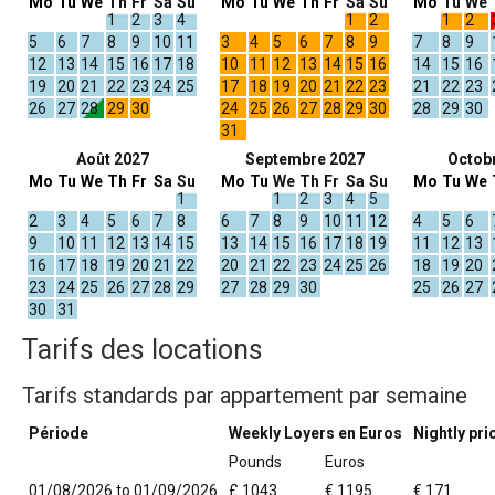
Mo
Tu
We
Th
Fr
Sa
Su
Mo
Tu
We
Th
Fr
Sa
Su
Mo
Tu
We
1
2
3
4
1
2
1
2
5
6
7
8
9
10
11
3
4
5
6
7
8
9
7
8
9
12
13
14
15
16
17
18
10
11
12
13
14
15
16
14
15
16
19
20
21
22
23
24
25
17
18
19
20
21
22
23
21
22
23
26
27
28
29
30
24
25
26
27
28
29
30
28
29
30
31
Août 2027
Septembre 2027
Octob
Mo
Tu
We
Th
Fr
Sa
Su
Mo
Tu
We
Th
Fr
Sa
Su
Mo
Tu
We
1
1
2
3
4
5
2
3
4
5
6
7
8
6
7
8
9
10
11
12
4
5
6
9
10
11
12
13
14
15
13
14
15
16
17
18
19
11
12
13
16
17
18
19
20
21
22
20
21
22
23
24
25
26
18
19
20
23
24
25
26
27
28
29
27
28
29
30
25
26
27
30
31
Tarifs des locations
Tarifs standards par appartement par semaine
Période
Weekly Loyers en Euros
Nightly pri
Pounds
Euros
01/08/2026 to 01/09/2026
£ 1043
€ 1195
€ 171