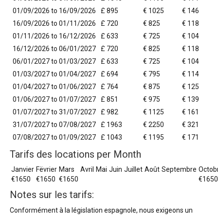
01/09/2026 to 16/09/2026
£ 895
€ 1025
€ 146
16/09/2026 to 01/11/2026
£ 720
€ 825
€ 118
01/11/2026 to 16/12/2026
£ 633
€ 725
€ 104
16/12/2026 to 06/01/2027
£ 720
€ 825
€ 118
06/01/2027 to 01/03/2027
£ 633
€ 725
€ 104
01/03/2027 to 01/04/2027
£ 694
€ 795
€ 114
01/04/2027 to 01/06/2027
£ 764
€ 875
€ 125
01/06/2027 to 01/07/2027
£ 851
€ 975
€ 139
01/07/2027 to 31/07/2027
£ 982
€ 1125
€ 161
31/07/2027 to 07/08/2027
£ 1963
€ 2250
€ 321
07/08/2027 to 01/09/2027
£ 1043
€ 1195
€ 171
Tarifs des locations per Month
Janvier
Fëvrier
Mars
Avril
Mai
Juin
Juillet
Août
Septembre
Octob
€1650
€1650
€1650
€1650
Notes sur les tarifs:
Conformément à la législation espagnole, nous exigeons un