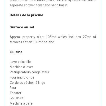
shower, toilet and hand basin. The family bathroom has a
seperate shower, toilet and hand basin.
Détails de la piscine
Surface au sol
Approx property size: 105m² which includes 27m² of
terraces set on 105m² of land
Cuisine
Lave-vaisselle
Machine à laver
Réfrigérateur/congélateur
Four micro-onde
Corde ou séchoir à linge
Four
Toaster
Bouilloire
Machine à café