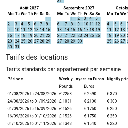
31
Août 2027
Septembre 2027
Octob
Mo
Tu
We
Th
Fr
Sa
Su
Mo
Tu
We
Th
Fr
Sa
Su
Mo
Tu
We
1
1
2
3
4
5
2
3
4
5
6
7
8
6
7
8
9
10
11
12
4
5
6
9
10
11
12
13
14
15
13
14
15
16
17
18
19
11
12
13
16
17
18
19
20
21
22
20
21
22
23
24
25
26
18
19
20
23
24
25
26
27
28
29
27
28
29
30
25
26
27
30
31
Tarifs des locations
Tarifs standards par appartement par semaine
Période
Weekly Loyers en Euros
Nightly pri
Pounds
Euros
01/08/2026 to 24/08/2026
£ 2258
€ 2590
€ 370
24/08/2026 to 01/09/2026
£ 1831
€ 2100
€ 300
01/09/2026 to 16/09/2026
£ 1526
€ 1750
€ 250
16/09/2026 to 01/10/2026
£ 1526
€ 1750
€ 250
01/10/2026 to 01/11/2026
£ 1343
€ 1540
€ 220