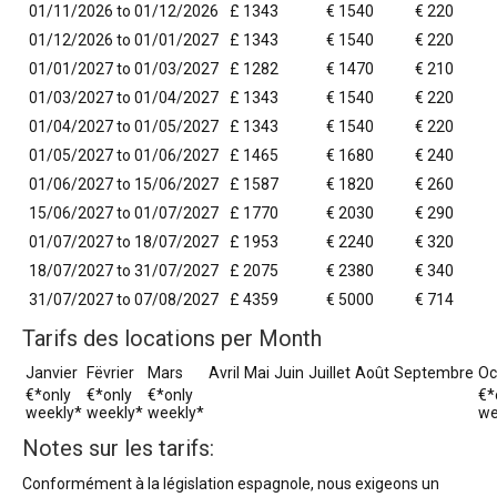
01/11/2026 to 01/12/2026
£ 1343
€ 1540
€ 220
01/12/2026 to 01/01/2027
£ 1343
€ 1540
€ 220
01/01/2027 to 01/03/2027
£ 1282
€ 1470
€ 210
01/03/2027 to 01/04/2027
£ 1343
€ 1540
€ 220
01/04/2027 to 01/05/2027
£ 1343
€ 1540
€ 220
01/05/2027 to 01/06/2027
£ 1465
€ 1680
€ 240
01/06/2027 to 15/06/2027
£ 1587
€ 1820
€ 260
15/06/2027 to 01/07/2027
£ 1770
€ 2030
€ 290
01/07/2027 to 18/07/2027
£ 1953
€ 2240
€ 320
18/07/2027 to 31/07/2027
£ 2075
€ 2380
€ 340
31/07/2027 to 07/08/2027
£ 4359
€ 5000
€ 714
Tarifs des locations per Month
Janvier
Fëvrier
Mars
Avril
Mai
Juin
Juillet
Août
Septembre
Oc
€*only
€*only
€*only
€*
weekly*
weekly*
weekly*
we
Notes sur les tarifs:
Conformément à la législation espagnole, nous exigeons un