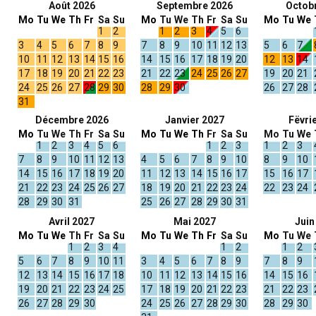
Août 2026
Septembre 2026
Octob
Mo
Tu
We
Th
Fr
Sa
Su
Mo
Tu
We
Th
Fr
Sa
Su
Mo
Tu
We
1
2
1
2
3
4
5
6
3
4
5
6
7
8
9
7
8
9
10
11
12
13
5
6
7
10
11
12
13
14
15
16
14
15
16
17
18
19
20
12
13
14
17
18
19
20
21
22
23
21
22
23
24
25
26
27
19
20
21
24
25
26
27
28
29
30
28
29
30
26
27
28
31
Décembre 2026
Janvier 2027
Fëvri
Mo
Tu
We
Th
Fr
Sa
Su
Mo
Tu
We
Th
Fr
Sa
Su
Mo
Tu
We
1
2
3
4
5
6
1
2
3
1
2
3
7
8
9
10
11
12
13
4
5
6
7
8
9
10
8
9
10
14
15
16
17
18
19
20
11
12
13
14
15
16
17
15
16
17
21
22
23
24
25
26
27
18
19
20
21
22
23
24
22
23
24
28
29
30
31
25
26
27
28
29
30
31
Avril 2027
Mai 2027
Juin
Mo
Tu
We
Th
Fr
Sa
Su
Mo
Tu
We
Th
Fr
Sa
Su
Mo
Tu
We
1
2
3
4
1
2
1
2
5
6
7
8
9
10
11
3
4
5
6
7
8
9
7
8
9
12
13
14
15
16
17
18
10
11
12
13
14
15
16
14
15
16
19
20
21
22
23
24
25
17
18
19
20
21
22
23
21
22
23
26
27
28
29
30
24
25
26
27
28
29
30
28
29
30