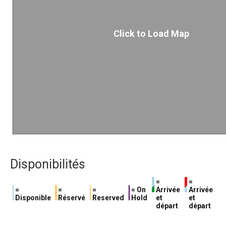
Click to Load Map
Disponibilités
=
=
=
=
=
= On
Arrivée
Arrivée
Disponible
Réservé
Reserved
Hold
et
et
départ
départ