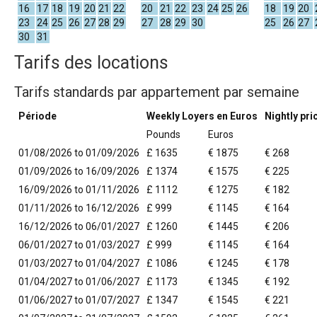
16
17
18
19
20
21
22
20
21
22
23
24
25
26
18
19
20
23
24
25
26
27
28
29
27
28
29
30
25
26
27
30
31
Tarifs des locations
Tarifs standards par appartement par semaine
Période
Weekly Loyers en Euros
Nightly pri
Pounds
Euros
01/08/2026 to 01/09/2026
£ 1635
€ 1875
€ 268
01/09/2026 to 16/09/2026
£ 1374
€ 1575
€ 225
16/09/2026 to 01/11/2026
£ 1112
€ 1275
€ 182
01/11/2026 to 16/12/2026
£ 999
€ 1145
€ 164
16/12/2026 to 06/01/2027
£ 1260
€ 1445
€ 206
06/01/2027 to 01/03/2027
£ 999
€ 1145
€ 164
01/03/2027 to 01/04/2027
£ 1086
€ 1245
€ 178
01/04/2027 to 01/06/2027
£ 1173
€ 1345
€ 192
01/06/2027 to 01/07/2027
£ 1347
€ 1545
€ 221