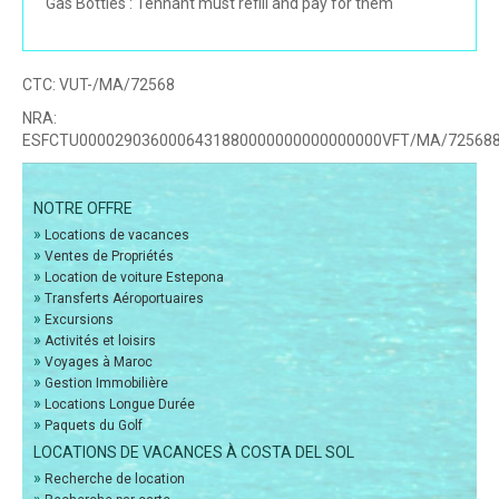
Gas Bottles : Tennant must refill and pay for them
CTC:
VUT-/MA/72568
NRA:
ESFCTU0000290360006431880000000000000000VFT/MA/72568
NOTRE OFFRE
»
Locations de vacances
»
Ventes de Propriétés
»
Location de voiture Estepona
»
Transferts Aéroportuaires
»
Excursions
»
Activités et loisirs
»
Voyages à Maroc
»
Gestion Immobilière
»
Locations Longue Durée
»
Paquets du Golf
LOCATIONS DE VACANCES À COSTA DEL SOL
»
Recherche de location