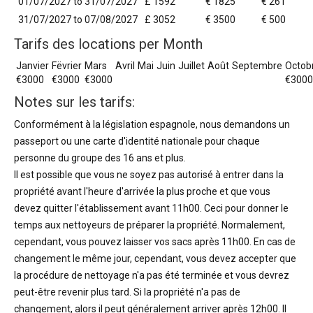
01/07/2027 to 31/07/2027
£ 1592
€ 1825
€ 261
31/07/2027 to 07/08/2027
£ 3052
€ 3500
€ 500
Tarifs des locations per Month
Janvier
Fëvrier
Mars
Avril
Mai
Juin
Juillet
Août
Septembre
Octob
€3000
€3000
€3000
€3000
Notes sur les tarifs:
Conformément à la législation espagnole, nous demandons un
passeport ou une carte d'identité nationale pour chaque
personne du groupe des 16 ans et plus.
Il est possible que vous ne soyez pas autorisé à entrer dans la
propriété avant l'heure d'arrivée la plus proche et que vous
devez quitter l'établissement avant 11h00. Ceci pour donner le
temps aux nettoyeurs de préparer la propriété. Normalement,
cependant, vous pouvez laisser vos sacs après 11h00. En cas de
changement le même jour, cependant, vous devez accepter que
la procédure de nettoyage n'a pas été terminée et vous devrez
peut-être revenir plus tard. Si la propriété n'a pas de
changement, alors il peut généralement arriver après 12h00. Il