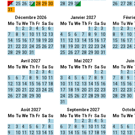
24
25
26
27
28
29
30
28
29
30
26
27
28
31
Décembre 2026
Janvier 2027
Fëvri
Mo
Tu
We
Th
Fr
Sa
Su
Mo
Tu
We
Th
Fr
Sa
Su
Mo
Tu
We
1
2
3
4
5
6
1
2
3
1
2
3
7
8
9
10
11
12
13
4
5
6
7
8
9
10
8
9
10
14
15
16
17
18
19
20
11
12
13
14
15
16
17
15
16
17
21
22
23
24
25
26
27
18
19
20
21
22
23
24
22
23
24
28
29
30
31
25
26
27
28
29
30
31
Avril 2027
Mai 2027
Juin
Mo
Tu
We
Th
Fr
Sa
Su
Mo
Tu
We
Th
Fr
Sa
Su
Mo
Tu
We
1
2
3
4
1
2
1
2
5
6
7
8
9
10
11
3
4
5
6
7
8
9
7
8
9
12
13
14
15
16
17
18
10
11
12
13
14
15
16
14
15
16
19
20
21
22
23
24
25
17
18
19
20
21
22
23
21
22
23
26
27
28
29
30
24
25
26
27
28
29
30
28
29
30
31
Août 2027
Septembre 2027
Octob
Mo
Tu
We
Th
Fr
Sa
Su
Mo
Tu
We
Th
Fr
Sa
Su
Mo
Tu
We
1
1
2
3
4
5
2
3
4
5
6
7
8
6
7
8
9
10
11
12
4
5
6
9
10
11
12
13
14
15
13
14
15
16
17
18
19
11
12
13