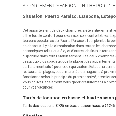
APPARTEMENT, SEAFRONT IN THE PORT. 2 B
Situation: Puerto Paraiso, Estepona, Estep
Cet appartement de deux chambres a été entièrement réno
offre tout le confort pour des vacances confortables. L
toujours populaires de Puerto Paraiso et surplombe le por
en dessous. Il y a la climatisation dans toutes les chambr
britanniques telles que Sky et d'autres chaînes internati
disponible dans tout l'établissement. Les deux chambres o
beaucoup plus spacieux que la plupart des appartements 
parfaitement situé pour ceux qui visitent Estepona qui ne 
restaurants, plages, supermarchés et magasins à proximi
fonctionne selon le principe du premier arrivé, premier s
Vous pouvez également vous garer gratuitement à proximi
pour vos vacances.
Tarifs de location en basse et haute saison
Tarifs des locations: €725 en basse saison hausse €124