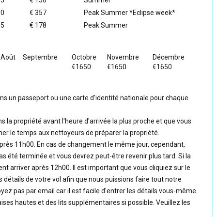
95
€ 156
Summer
00
€ 357
Peak Summer *Eclipse week*
45
€ 178
Peak Summer
Août
Septembre
Octobre
Novembre
Décembre
€1650
€1650
€1650
s un passeport ou une carte d'identité nationale pour chaque
s la propriété avant l'heure d'arrivée la plus proche et que vous
er le temps aux nettoyeurs de préparer la propriété.
après 11h00. En cas de changement le même jour, cependant,
 été terminée et vous devrez peut-être revenir plus tard. Si la
t arriver après 12h00. Il est important que vous cliquiez sur le
 détails de votre vol afin que nous puissions faire tout notre
yez pas par email car il est facile d'entrer les détails vous-même.
ises hautes et des lits supplémentaires si possible. Veuillez les