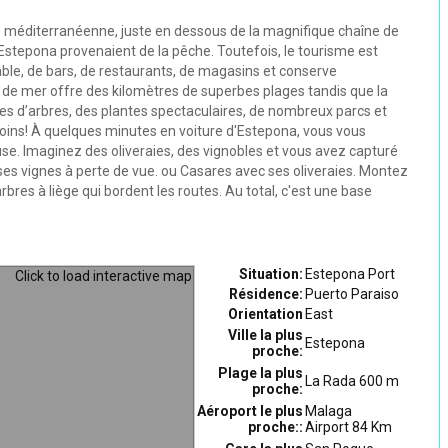
te méditerranéenne, juste en dessous de la magnifique chaîne de
'Estepona provenaient de la pêche. Toutefois, le tourisme est
ble, de bars, de restaurants, de magasins et conserve
de mer offre des kilomètres de superbes plages tandis que la
es d’arbres, des plantes spectaculaires, de nombreux parcs et
coins! À quelques minutes en voiture d'Estepona, vous vous
. Imaginez des oliveraies, des vignobles et vous avez capturé
 ses vignes à perte de vue. ou Casares avec ses oliveraies. Montez
res à liège qui bordent les routes. Au total, c'est une base
Situation:
Estepona Port
Résidence:
Puerto Paraiso
Orientation
East
Ville la plus
Estepona
proche:
Plage la plus
La Rada 600 m
proche:
Aéroport le plus
Malaga
proche::
Airport 84 Km