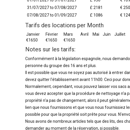
01/07/2027 to 31/07/2027
£ 956
€ 10
31/07/2027 to 07/08/2027
£ 2181
€ 25
07/08/2027 to 01/09/2027
£ 1086
€ 12
Tarifs des locations per Month
Janvier
Fëvrier
Mars
Avril
Mai
Juin
Juillet
€1650
€1650
€1650
Notes sur les tarifs:
Conformément à la législation espagnole, nous demandon
personne du groupe des 16 ans et plus.
Il est possible que vous ne soyez pas autorisé à entrer dan
devez quitter l'établissement avant 11h00. Ceci pour donn
Normalement, cependant, vous pouvez laisser vos sacs 
vous devez accepter que la procédure de nettoyage n'a pas
propriété n'a pas de changement, alors il peut généralemen
lien que nous fournissons et que vous nous fournissiez les
possible pour que la propriété soit prête pour vous. N'envo
Nous avons de nombreux articles tels que des lits, des cha
demander au moment de la réservation, si possible.