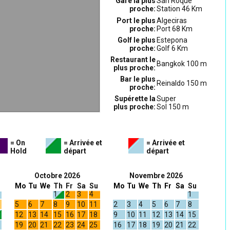
Gare la plus
San Roque
proche:
Station 46 Km
Port le plus
Algeciras
proche:
Port 68 Km
Golf le plus
Estepona
proche:
Golf 6 Km
Restaurant le
Bangkok 100 m
plus proche:
Bar le plus
Reinaldo 150 m
proche:
Supérette la
Super
plus proche:
Sol 150 m
= On
= Arrivée et
= Arrivée et
Hold
départ
départ
Octobre 2026
Novembre 2026
Mo
Tu
We
Th
Fr
Sa
Su
Mo
Tu
We
Th
Fr
Sa
Su
1
2
3
4
1
5
6
7
8
9
10
11
2
3
4
5
6
7
8
12
13
14
15
16
17
18
9
10
11
12
13
14
15
19
20
21
22
23
24
25
16
17
18
19
20
21
22