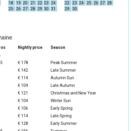
18
19
20
21
22
23
24
22
23
24
25
26
27
28
25
26
27
28
29
30
31
29
30
maine
ros
Nightly price
Season
s
45
€ 178
Peak Summer
5
€ 142
Late Summer
5
€ 114
Autumn Sun
5
€ 104
Late Autumn
5
€ 121
Christmas and New Year
5
€ 104
Winter Sun
5
€ 106
Early Spring
5
€ 114
Late Spring
5
€ 128
Early Summer