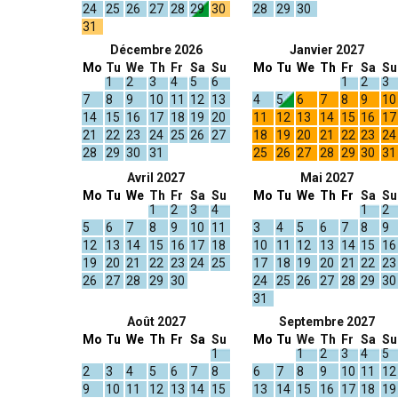
24
25
26
27
28
29
30
28
29
30
31
Décembre 2026
Janvier 2027
Mo
Tu
We
Th
Fr
Sa
Su
Mo
Tu
We
Th
Fr
Sa
Su
1
2
3
4
5
6
1
2
3
7
8
9
10
11
12
13
4
5
6
7
8
9
10
14
15
16
17
18
19
20
11
12
13
14
15
16
17
21
22
23
24
25
26
27
18
19
20
21
22
23
24
28
29
30
31
25
26
27
28
29
30
31
Avril 2027
Mai 2027
Mo
Tu
We
Th
Fr
Sa
Su
Mo
Tu
We
Th
Fr
Sa
Su
1
2
3
4
1
2
5
6
7
8
9
10
11
3
4
5
6
7
8
9
12
13
14
15
16
17
18
10
11
12
13
14
15
16
19
20
21
22
23
24
25
17
18
19
20
21
22
23
26
27
28
29
30
24
25
26
27
28
29
30
31
Août 2027
Septembre 2027
Mo
Tu
We
Th
Fr
Sa
Su
Mo
Tu
We
Th
Fr
Sa
Su
1
1
2
3
4
5
2
3
4
5
6
7
8
6
7
8
9
10
11
12
9
10
11
12
13
14
15
13
14
15
16
17
18
19