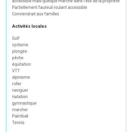
accessible mais quelque marche dans l'ess de la propriété
Partiellement fauteuil roulant accessible
Conviendrait aux familles
Activités locales
Golf
cyclisme
plongée
pêche
équitation
VTT
alpinisme
roller
naviguer
natation
gymnastique
marcher
Paintball
Tennis