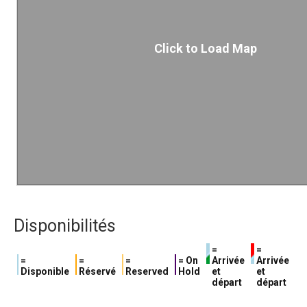
Click to Load Map
Disponibilités
=
=
=
=
=
= On
Arrivée
Arrivée
Disponible
Réservé
Reserved
Hold
et
et
départ
départ