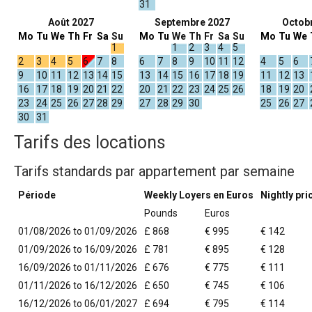
31
Août 2027
Septembre 2027
Octob
Mo
Tu
We
Th
Fr
Sa
Su
Mo
Tu
We
Th
Fr
Sa
Su
Mo
Tu
We
1
1
2
3
4
5
2
3
4
5
6
7
8
6
7
8
9
10
11
12
4
5
6
9
10
11
12
13
14
15
13
14
15
16
17
18
19
11
12
13
16
17
18
19
20
21
22
20
21
22
23
24
25
26
18
19
20
23
24
25
26
27
28
29
27
28
29
30
25
26
27
30
31
Tarifs des locations
Tarifs standards par appartement par semaine
Période
Weekly Loyers en Euros
Nightly pri
Pounds
Euros
01/08/2026 to 01/09/2026
£ 868
€ 995
€ 142
01/09/2026 to 16/09/2026
£ 781
€ 895
€ 128
16/09/2026 to 01/11/2026
£ 676
€ 775
€ 111
01/11/2026 to 16/12/2026
£ 650
€ 745
€ 106
16/12/2026 to 06/01/2027
£ 694
€ 795
€ 114