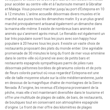
pour accéder au centre-ville et à l'autoroute menant à Gibraltar
et Malaga. Vous pouvez marcher jusqu'au port d'Estepona en 10
à 12 minutes. L'arène accueille désormais divers musées et le
marché aux puces tous les dimanches matin. Il y a un plus grand
marché principalement artisanal également un dimanche dans
la marina elle-même. Il existe de nombreux bars animés et
animés qui s'animent après minuit. Le Renaldo est également un
bar très populaire ouvert tous les jours avec son happy hour
populaire à 20 heures tous les jours. Il existe un vaste choix de
restaurants proposant des plats du monde entier. Une agréable
promenade de 30 minutes le long du front de mer vous emmène
dans le centre-ville où il prend vie avec de petits bars et
restaurants espagnols sympathiques parmi de jolies rues
désormais piétonnes bordées de géraniums colorés et de pots
de fleurs colorés partout où vous regardez! Estepona est une
ville de taille moyenne située sur la côte méditerranéenne, juste
en dessous de la magnifique chaîne de montagnes de la Sierra
Nevada. À l'origine, les revenus d'Estepona provenaient de la
pêche, mais elle s'est maintenant diversifiée dans le tourisme et
offre une multitude de plages de sable, de bars, de restaurants,
de boutiques tout en conservant son atmosphère espagnole
d'origine. Le front de mer offre des kilomètres de plages