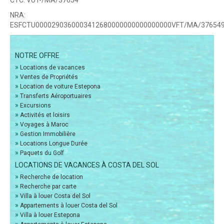
CTC:
VUT-/MA/37654
NRA:
ESFCTU0000290360003412680000000000000000VFT/MA/37654
NOTRE OFFRE
»
Locations de vacances
»
Ventes de Propriétés
»
Location de voiture Estepona
»
Transferts Aéroportuaires
»
Excursions
»
Activités et loisirs
»
Voyages à Maroc
»
Gestion Immobilière
»
Locations Longue Durée
»
Paquets du Golf
LOCATIONS DE VACANCES À COSTA DEL SOL
»
Recherche de location
»
Recherche par carte
»
Villa à louer Costa del Sol
»
Appartements à louer Costa del Sol
»
Villa à louer Estepona