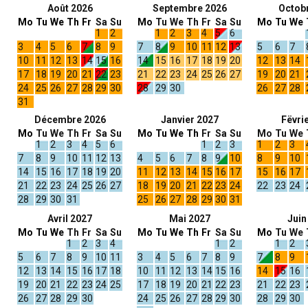
Août 2026
Septembre 2026
Octob
Mo
Tu
We
Th
Fr
Sa
Su
Mo
Tu
We
Th
Fr
Sa
Su
Mo
Tu
We
1
2
1
2
3
4
5
6
3
4
5
6
7
8
9
7
8
9
10
11
12
13
5
6
7
10
11
12
13
14
15
16
14
15
16
17
18
19
20
12
13
14
17
18
19
20
21
22
23
21
22
23
24
25
26
27
19
20
21
24
25
26
27
28
29
30
28
29
30
26
27
28
31
Décembre 2026
Janvier 2027
Fëvri
Mo
Tu
We
Th
Fr
Sa
Su
Mo
Tu
We
Th
Fr
Sa
Su
Mo
Tu
We
1
2
3
4
5
6
1
2
3
1
2
3
7
8
9
10
11
12
13
4
5
6
7
8
9
10
8
9
10
14
15
16
17
18
19
20
11
12
13
14
15
16
17
15
16
17
21
22
23
24
25
26
27
18
19
20
21
22
23
24
22
23
24
28
29
30
31
25
26
27
28
29
30
31
Avril 2027
Mai 2027
Juin
Mo
Tu
We
Th
Fr
Sa
Su
Mo
Tu
We
Th
Fr
Sa
Su
Mo
Tu
We
1
2
3
4
1
2
1
2
5
6
7
8
9
10
11
3
4
5
6
7
8
9
7
8
9
12
13
14
15
16
17
18
10
11
12
13
14
15
16
14
15
16
19
20
21
22
23
24
25
17
18
19
20
21
22
23
21
22
23
26
27
28
29
30
24
25
26
27
28
29
30
28
29
30