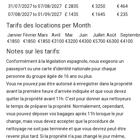
31/07/2027 to 07/08/2027
£ 2835
€ 3250
€ 464
07/08/2027 to 01/09/2027
£ 1435
€ 1645
€ 235
Tarifs des locations per Month
Janvier
Fëvrier
Mars
Avril
Mai
Juin
Juillet
Août
Septemb
€1850
€1850
€1850
€3100
€3200
€4300
€5700
€6300
€4100
Notes sur les tarifs:
Conformément à la législation espagnole, nous exigeons un
passeport ou une carte d’identité nationale pour chaque
personne du groupe âgée de 16 ans ou plus.
Vous ne pouvez pas être autorisé à enregistrer dans la propriété
avant la première heure d'arrivée indiquée et que vous devez
quitter la propriété avant 11h. C'est pour donner aux nettoyeurs
le temps de préparer la propriété. Normalement, cependant,
vous pouvez déposer vos bagages après 11h lorsque le jour
change, mais vous devez accepter que la procédure de
nettoyage ne soit pas terminée et que vous devrez peut-être
revenir plus tard. Si la propriété n'a pas changé le jour même,