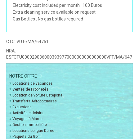
Electricity cost included per month : 100 Euros
Extra cleaning service available on request
Gas Bottles : No gas bottles required
CTC:
VUT-/MA/64751
NRA:
ESFCTU0000290360003939770000000000000000VFT/MA/647
NOTRE OFFRE
»
Locations de vacances
»
Ventes de Propriétés
»
Location de voiture Estepona
»
Transferts Aéroportuaires
»
Excursions
»
Activités et loisirs
»
Voyages à Maroc
»
Gestion Immobilière
»
Locations Longue Durée
»
Paquets du Golf