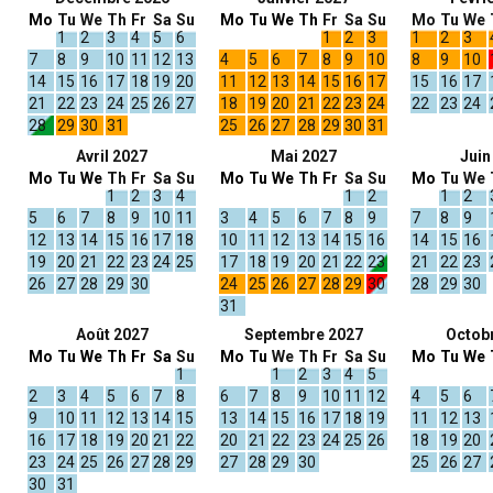
Mo
Tu
We
Th
Fr
Sa
Su
Mo
Tu
We
Th
Fr
Sa
Su
Mo
Tu
We
1
2
3
4
5
6
1
2
3
1
2
3
7
8
9
10
11
12
13
4
5
6
7
8
9
10
8
9
10
14
15
16
17
18
19
20
11
12
13
14
15
16
17
15
16
17
21
22
23
24
25
26
27
18
19
20
21
22
23
24
22
23
24
28
29
30
31
25
26
27
28
29
30
31
Avril 2027
Mai 2027
Juin
Mo
Tu
We
Th
Fr
Sa
Su
Mo
Tu
We
Th
Fr
Sa
Su
Mo
Tu
We
1
2
3
4
1
2
1
2
5
6
7
8
9
10
11
3
4
5
6
7
8
9
7
8
9
12
13
14
15
16
17
18
10
11
12
13
14
15
16
14
15
16
19
20
21
22
23
24
25
17
18
19
20
21
22
23
21
22
23
26
27
28
29
30
24
25
26
27
28
29
30
28
29
30
31
Août 2027
Septembre 2027
Octob
Mo
Tu
We
Th
Fr
Sa
Su
Mo
Tu
We
Th
Fr
Sa
Su
Mo
Tu
We
1
1
2
3
4
5
2
3
4
5
6
7
8
6
7
8
9
10
11
12
4
5
6
9
10
11
12
13
14
15
13
14
15
16
17
18
19
11
12
13
16
17
18
19
20
21
22
20
21
22
23
24
25
26
18
19
20
23
24
25
26
27
28
29
27
28
29
30
25
26
27
30
31