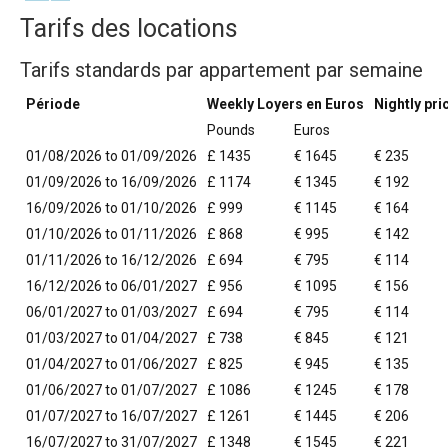
Tarifs des locations
Tarifs standards par appartement par semaine
Période
Weekly Loyers en Euros
Nightly pri
Pounds
Euros
01/08/2026 to 01/09/2026
£ 1435
€ 1645
€ 235
01/09/2026 to 16/09/2026
£ 1174
€ 1345
€ 192
16/09/2026 to 01/10/2026
£ 999
€ 1145
€ 164
01/10/2026 to 01/11/2026
£ 868
€ 995
€ 142
01/11/2026 to 16/12/2026
£ 694
€ 795
€ 114
16/12/2026 to 06/01/2027
£ 956
€ 1095
€ 156
06/01/2027 to 01/03/2027
£ 694
€ 795
€ 114
01/03/2027 to 01/04/2027
£ 738
€ 845
€ 121
01/04/2027 to 01/06/2027
£ 825
€ 945
€ 135
01/06/2027 to 01/07/2027
£ 1086
€ 1245
€ 178
01/07/2027 to 16/07/2027
£ 1261
€ 1445
€ 206
16/07/2027 to 31/07/2027
£ 1348
€ 1545
€ 221